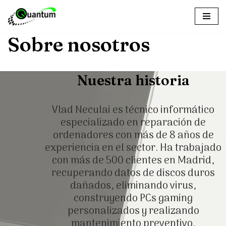
Saltar
Sobre nosotros
al
contenido
Nuestra historia
Vlad Neculai es técnico informático
especializado en reparación de
ordenadores con más de 8 años de
experiencia en el sector. Ha trabajado
con más de 500 clientes en Madrid,
recuperando datos de discos duros
dañados, eliminando virus,
construyendo PCs gaming
personalizados y realizando
mantenimiento preventivo.